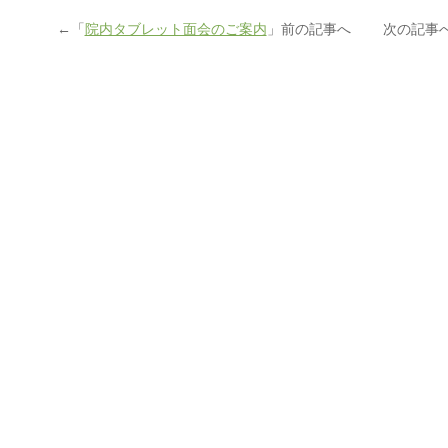
←「
院内タブレット面会のご案内
」前の記事へ 次の記事